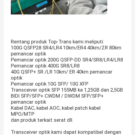
Rentang produk Top-Trans kami meliputi:
100G QSFP28 SR4/LR4 10km/ER4 40km/ZR 80km
pemancar optik
Pemancar optik 200G QSFP-DD SR4/SR8/LR4/LR8
Pemancar optik 400G SR8/LR8
40G QSFP+ SR /LR 10km/ ER 40km pemancar
optik
Pemancar optik 10G SFP/ 10G XFP
Transceiver optik SFP 155MB ke 1,25GB dan 2,5GB
BIDI SFP/SFP+ CWDM / DWDM SFP/SFP+
pemancar optik
Kabel DAC, kabel AOC, kabel patch kabel
MPO/MTP
dan produk terkait serat dll.
Transceiver optik kami dapat kompatibel dengan