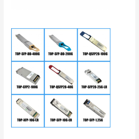
Modul Cisco SFP
Modul SFP Asli
40G QSFP + Transceiver
Pemancar Optik SFP
Kabel optik DAC/AOC