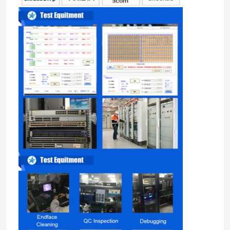
Tur Pabrik
Kontrol kualitas
Hubungi kami
Berita
Produk Nvidia AI
Modul optik 400G/800G
Modul QSFP28 100G