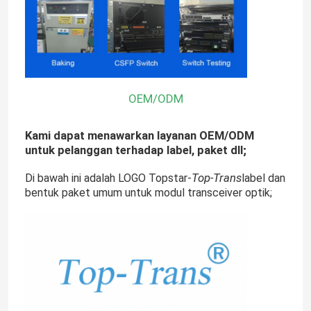
Modul 25G SFP28
Modul SFP 10G
OEM/ODM
Pemancar Optik Finisar
Kami dapat menawarkan layanan OEM/ODM
untuk pelanggan terhadap label, paket dll;
Kartu Adaptor Jaringan
Top-Trans
Di bawah ini adalah LOGO Topstar-
label dan
bentuk paket umum untuk modul transceiver optik;
Brocade FC SFP Modul
Sakelar SAN Brokat
Lisensi POD Brokat