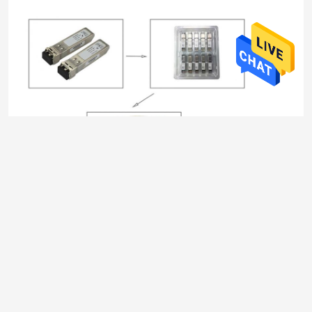
R&D
Topstar dengan bangga memiliki bengkel Bebas
Debu seluas 5.000 Meter Persegi.Kami memiliki
pabrik 5000 meter persegi termasuk 20 staf
R&D dan lebih dari 200 pekerja, kami memiliki
peralatan pengujian profesional: Detektor
Kesalahan/Oven Industri/Agilent