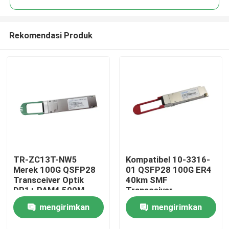
Rekomendasi Produk
TR-ZC13T-NW5
Kompatibel 10-3316-
Rumah
Merek 100G QSFP28
01 QSFP28 100G ER4
Transceiver Optik
40km SMF
DR1+ PAM4 500M
Transceiver
Produk
mengirimkan
mengirimkan
Tentang kami
permintaan
permintaan