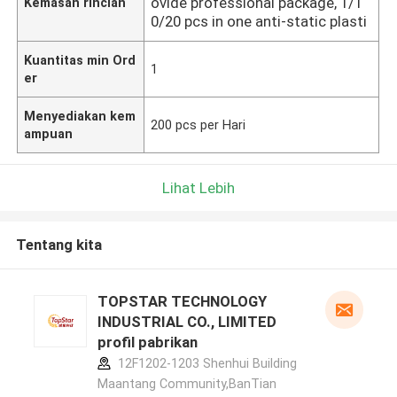
ovide professional package, 1/1
Kemasan rincian
0/20 pcs in one anti-static plasti
Kuantitas min Ord
1
er
Menyediakan kem
200 pcs per Hari
ampuan
Lihat Lebih
Tentang kita
TOPSTAR TECHNOLOGY
INDUSTRIAL CO., LIMITED
profil pabrikan
12F1202-1203 Shenhui Building
Maantang Community,BanTian