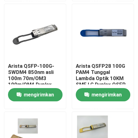
Tur Pabrik
Kontrol kualitas
Hubungi kami
Arista QSFP-100G-
Arista QSFP28 100G
SWDM4 850nm asli
PAM4 Tunggal
Berita
100m 70m/OM3
Lambda Optik 10KM
100m/OM4 Duplex
SMF LC Duplex QSFP-
MMF Transceiver
100G-LR
mengirimkan
mengirimkan
Produk Nvidia AI
permintaan
permintaan
Modul optik 400G/800G
Modul QSFP28 100G