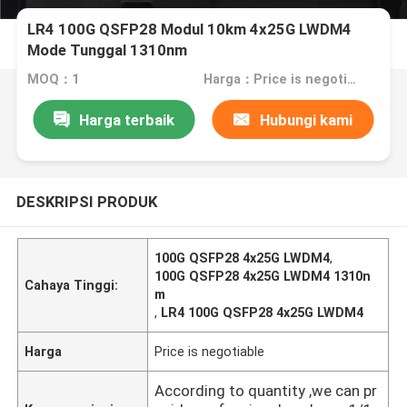
LR4 100G QSFP28 Modul 10km 4x25G LWDM4
Mode Tunggal 1310nm
MOQ：1
Harga：Price is negotiable
Harga terbaik
Hubungi kami
DESKRIPSI PRODUK
100G QSFP28 4x25G LWDM4
,
100G QSFP28 4x25G LWDM4 1310n
Cahaya Tinggi:
m
,
LR4 100G QSFP28 4x25G LWDM4
Harga
Price is negotiable
According to quantity ,we can pr