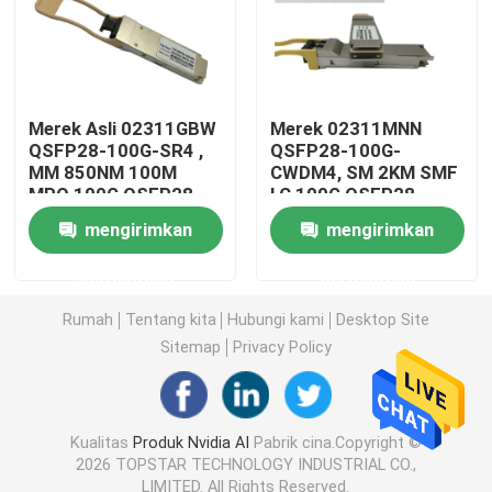
Modul 25G SFP28
Modul SFP 10G
Merek Asli 02311GBW
Merek 02311MNN
QSFP28-100G-SR4 ,
QSFP28-100G-
MM 850NM 100M
CWDM4, SM 2KM SMF
MPO 100G QSFP28
LC 100G QSFP28
Pemancar Optik Finisar
Modul
Modul
mengirimkan
mengirimkan
Kartu Adaptor Jaringan
permintaan
permintaan
Rumah
Tentang kita
Hubungi kami
Desktop Site
Brocade FC SFP Modul
Sitemap
Privacy Policy
Sakelar SAN Brokat
Kualitas
Produk Nvidia AI
Pabrik cina.Copyright ©
2026 TOPSTAR TECHNOLOGY INDUSTRIAL CO.,
Lisensi POD Brokat
LIMITED. All Rights Reserved.