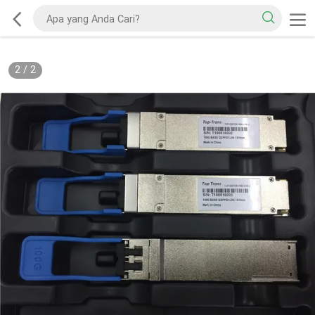
2
/
2