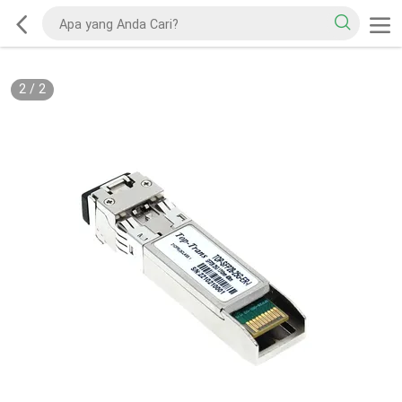
2
/
2