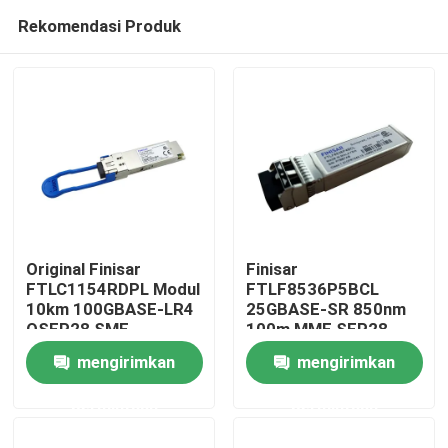
Rekomendasi Produk
Original Finisar
Finisar
FTLC1154RDPL Modul
FTLF8536P5BCL
10km 100GBASE-LR4
25GBASE-SR 850nm
Rumah
QSFP28 SMF
100m MMF SFP28-
Transceiver Optik
25G-SR Modul
mengirimkan
mengirimkan
Transceiver Optik
Produk
permintaan
permintaan
Tentang kami