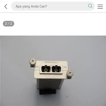
2
/
2