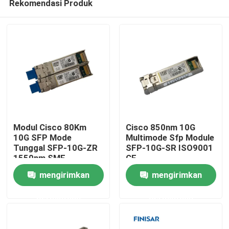
Rekomendasi Produk
Modul Cisco 80Km
Cisco 850nm 10G
10G SFP Mode
Multimode Sfp Module
Tunggal SFP-10G-ZR
SFP-10G-SR ISO9001
1550nm SMF
CE
Rumah
mengirimkan
mengirimkan
Produk
permintaan
permintaan
Tentang kami