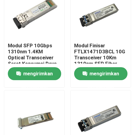
Tur Pabrik
Kontrol kualitas
Modul SFP 10Gbps
Modul Finisar
1310nm 1.4KM
FTLX1471D3BCL 10G
Hubungi kami
Optical Transceiver
Transceiver 10Km
Serat Konsumsi Daya
1310nm SFP Fiber
Rendah
mengirimkan
mengirimkan
Berita
permintaan
permintaan
Produk Nvidia AI
Modul optik 400G/800G
Modul QSFP28 100G