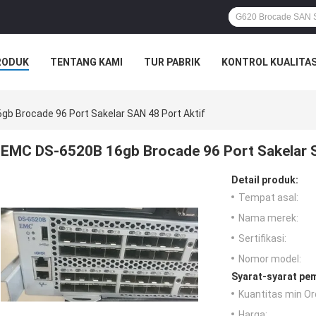
RODUK
TENTANG KAMI
TUR PABRIK
KONTROL KUALITA
b Brocade 96 Port Sakelar SAN 48 Port Aktif
EMC DS-6520B 16gb Brocade 96 Port Sakelar S
Detail produk:
Tempat asal:
Nama merek:
Sertifikasi:
Nomor model:
Syarat-syarat pe
Kuantitas min Or
Harga: