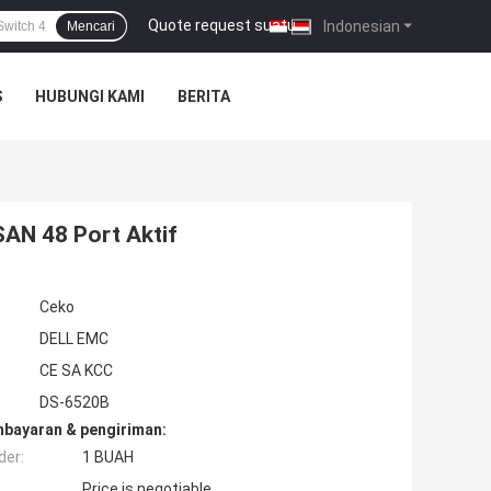
Quote request suatu
|
Indonesian
Mencari
S
HUBUNGI KAMI
BERITA
AN 48 Port Aktif
Ceko
DELL EMC
CE SA KCC
DS-6520B
mbayaran & pengiriman:
der:
1 BUAH
Price is negotiable