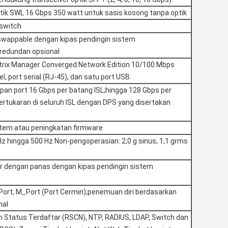
ptik SWL 16 Gbps 350 watt untuk sasis kosong tanpa optik
 switch
swappable dengan kipas pendingin sistem
 redundan opsional
trix Manager Converged Network Edition 10/100 Mbps
l, port serial (RJ-45), dan satu port USB.
apan port 16 Gbps per batang ISL;hingga 128 Gbps per
rtukaran di seluruh ISL dengan DPS yang disertakan
stem atau peningkatan firmware
 Hz hingga 500 Hz Non-pengoperasian: 2,0 g sinus, 1,1 grms
r dengan panas dengan kipas pendingin sistem
_Port, M_Port (Port Cermin);penemuan diri berdasarkan
nal
 Status Terdaftar (RSCN), NTP, RADIUS, LDAP, Switch dan