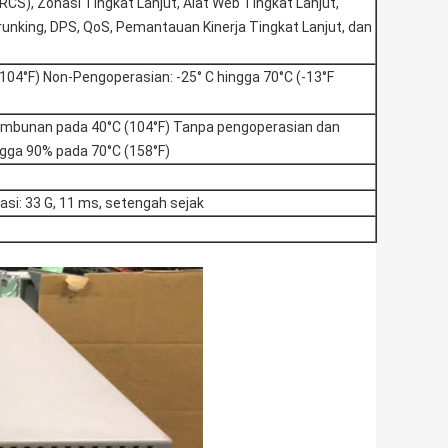
CS), Zonasi Tingkat Lanjut, Alat Web Tingkat Lanjut,
Trunking, DPS, QoS, Pemantauan Kinerja Tingkat Lanjut, dan
104°F) Non-Pengoperasian: -25° C hingga 70°C (-13°F
embunan pada 40°C (104°F) Tanpa pengoperasian dan
gga 90% pada 70°C (158°F)
asi: 33 G, 11 ms, setengah sejak