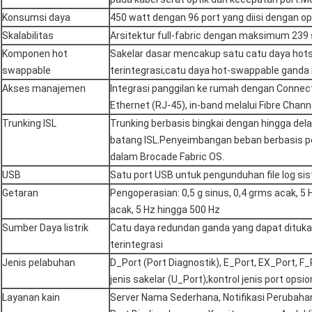
Konsumsi daya
450 watt dengan 96 port yang diisi dengan o
Skalabilitas
Arsitektur full-fabric dengan maksimum 239
Komponen hot
Sakelar dasar mencakup satu catu daya hot
swappable
terintegrasi;catu daya hot-swappable ganda
Akses manajemen
Integrasi panggilan ke rumah dengan Connec
Ethernet (RJ-45), in-band melalui Fibre Channe
Trunking ISL
Trunking berbasis bingkai dengan hingga del
batang ISL.Penyeimbangan beban berbasis pe
dalam Brocade Fabric OS.
USB
Satu port USB untuk pengunduhan file log si
Getaran
Pengoperasian: 0,5 g sinus, 0,4 grms acak, 5
acak, 5 Hz hingga 500 Hz
Sumber Daya listrik
Catu daya redundan ganda yang dapat dituka
terintegrasi
Jenis pelabuhan
D_Port (Port Diagnostik), E_Port, EX_Port, F
jenis sakelar (U_Port);kontrol jenis port opsio
Layanan kain
Server Nama Sederhana, Notifikasi Perubahan