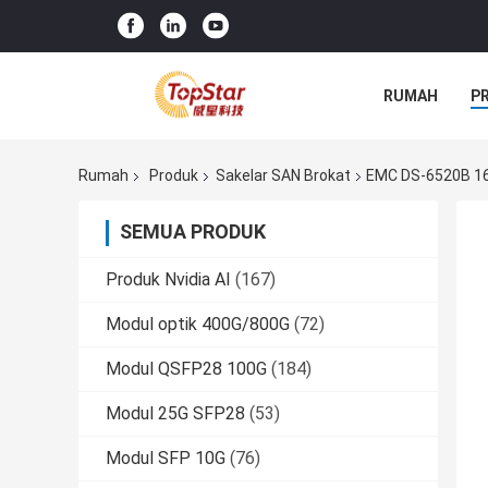
RUMAH
P
Rumah
Produk
Sakelar SAN Brokat
EMC DS-6520B 16g
SEMUA PRODUK
Produk Nvidia AI
(167)
Modul optik 400G/800G
(72)
Modul QSFP28 100G
(184)
Modul 25G SFP28
(53)
Modul SFP 10G
(76)