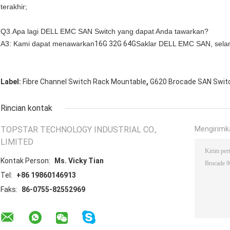
terakhir;
Q3.Apa lagi DELL EMC SAN Switch yang dapat Anda tawarkan?
A3: Kami dapat menawarkan
16G 32G 64G
Saklar DELL EMC SAN
, sel
,
Label:
Fibre Channel Switch Rack Mountable
G620 Brocade SAN Switc
Rincian kontak
TOPSTAR TECHNOLOGY INDUSTRIAL CO.,
Mengirimk
LIMITED
Kontak Person:
Ms. Vicky Tian
Tel:
+86 19860146913
Faks:
86-0755-82552969