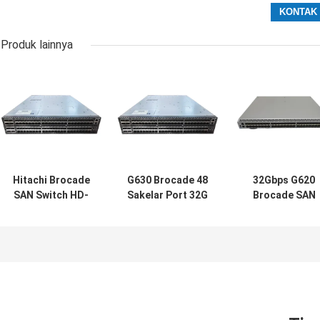
Produk lainnya
Hitachi Brocade
G630 Brocade 48
32Gbps G620
SAN Switch HD-
Sakelar Port 32G
Brocade SAN
G630-96-32G-R
SFP FC BR-G630-
Switch 48 Port
96 Port
48-32G-R
Fibre Channel
Konektivitas 2U
Switch Rack
Mountable