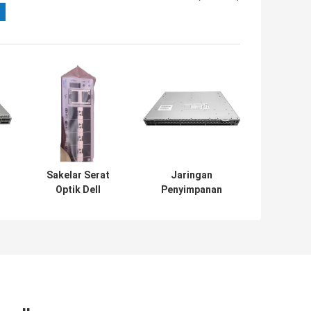
Sakelar Serat
Jaringan
Optik Dell
Penyimpanan
Connectrix
Sakelar Dell
DS6620B Sakelar
Brocade G620 24
Jaringan
Port Aktif BR-
Perusahaan 24
G620-24-16G-R
Port 32Gb/S