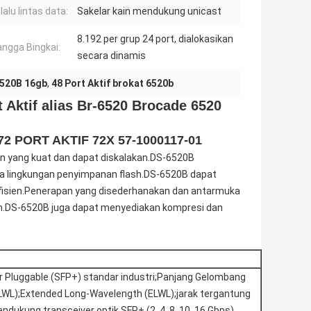
lalu lintas data:
Sakelar kain mendukung unicast
8.192 per grup 24 port, dialokasikan
ngga Bingkai:
secara dinamis
520B 16gb
,
48 Port Aktif brokat 6520b
 Aktif alias Br-6520 Brocade 6520
 PORT AKTIF 72X 57-1000117-01
n yang kuat dan dapat diskalakan.DS-6520B
 lingkungan penyimpanan flash.DS-6520B dapat
 efisien.Penerapan yang disederhanakan dan antarmuka
n.DS-6520B juga dapat menyediakan kompresi dan
r Pluggable (SFP+) standar industri;Panjang Gelombang
LWL);Extended Long-Wavelength (ELWL);jarak tergantung
dukung transceiver optik SFP+ (2, 4, 8, 10, 16 Gbps).