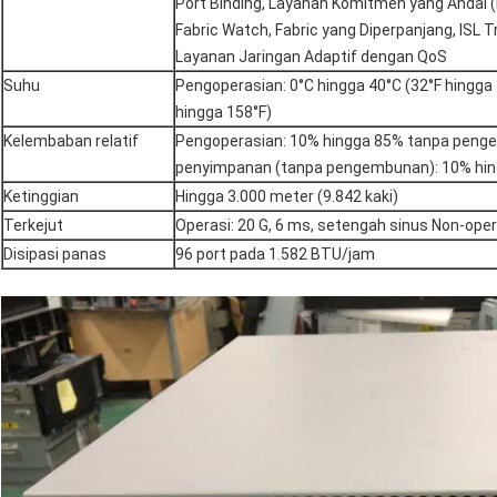
Port Binding, Layanan Komitmen yang Andal (R
Fabric Watch, Fabric yang Diperpanjang, ISL 
Layanan Jaringan Adaptif dengan QoS
Suhu
Pengoperasian: 0°C hingga 40°C (32°F hingga 
hingga 158°F)
Kelembaban relatif
Pengoperasian: 10% hingga 85% tanpa peng
penyimpanan (tanpa pengembunan): 10% hin
Ketinggian
Hingga 3.000 meter (9.842 kaki)
Terkejut
Operasi: 20 G, 6 ms, setengah sinus Non-oper
Disipasi panas
96 port pada 1.582 BTU/jam