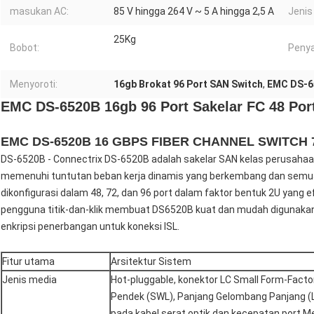
masukan AC:
85 V hingga 264 V ~ 5 A hingga 2,5 A
Jenis 
25Kg
Bobot:
Penya
Menyoroti:
16gb Brokat 96 Port SAN Switch
,
EMC DS-6
EMC DS-6520B 16gb 96 Port Sakelar FC 48 Port
EMC DS-6520B 16 GBPS FIBER CHANNEL SWITCH 72
DS-6520B - Connectrix DS-6520B adalah sakelar SAN kelas perusahaa
memenuhi tuntutan beban kerja dinamis yang berkembang dan semua
dikonfigurasi dalam 48, 72, dan 96 port dalam faktor bentuk 2U yang
pengguna titik-dan-klik membuat DS6520B kuat dan mudah digunaka
enkripsi penerbangan untuk koneksi ISL.
Fitur utama
Arsitektur Sistem
Jenis media
Hot-pluggable, konektor LC Small Form-Facto
Pendek (SWL), Panjang Gelombang Panjang (
pada kabel serat optik dan kecepatan port.Men