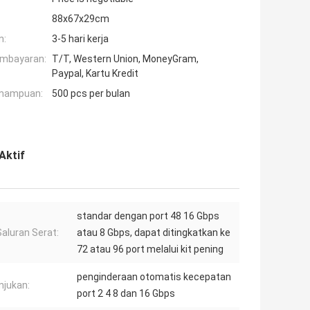
88x67x29cm
n:
3-5 hari kerja
embayaran:
T/T, Western Union, MoneyGram,
Paypal, Kartu Kredit
mampuan:
500 pcs per bulan
Aktif
standar dengan port 48 16 Gbps
Saluran Serat:
atau 8 Gbps, dapat ditingkatkan ke
72 atau 96 port melalui kit pening
penginderaan otomatis kecepatan
njukan:
port 2 4 8 dan 16 Gbps