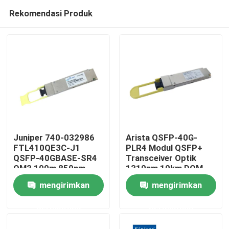
Rekomendasi Produk
Juniper 740-032986
Arista QSFP-40G-
FTL410QE3C-J1
PLR4 Modul QSFP+
QSFP-40GBASE-SR4
Transceiver Optik
Rumah
OM3 100m 850nm
1310nm 10km DOM
Finisar Fiber Optic
MTP/MPO-12 SMF
mengirimkan
mengirimkan
Equipment
Produk
permintaan
permintaan
Tentang kami