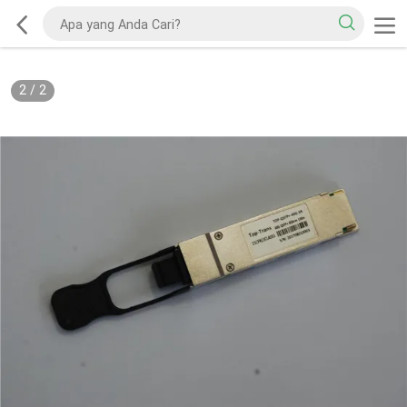
2
/
2