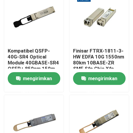
Tur Pabrik
Kontrol kualitas
Kompatibel QSFP-
Finisar FTRX-1811-3-
Hubungi kami
40G-SR4 Optical
HW EDFA 10G 1550nm
Module 40GBASE-SR4
80km 10BASE-ZR
QSFP+ 850nm 150m
SMF Sfp Gbic Xfp
Berita
MTP/MPO
Qsfp
mengirimkan
mengirimkan
Transceiver
permintaan
permintaan
Produk Nvidia AI
Modul optik 400G/800G
Modul QSFP28 100G