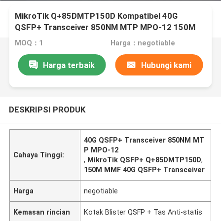
MikroTik Q+85DMTP150D Kompatibel 40G
QSFP+ Transceiver 850NM MTP MPO-12 150M
MMF
MOQ：1
Harga：negotiable
Harga terbaik
Hubungi kami
DESKRIPSI PRODUK
40G QSFP+ Transceiver 850NM MT
P MPO-12
Cahaya Tinggi:
,
MikroTik QSFP+ Q+85DMTP150D
,
150M MMF 40G QSFP+ Transceiver
Harga
negotiable
Kemasan rincian
Kotak Blister QSFP + Tas Anti-statis