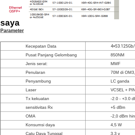
saya
Parameter
Kecepatan Data
4×53.125Gb/
Pusat Panjang Gelombang
850NM
Jenis serat:
MMF
Penularan
70M di OM3
Penyambung
LC ganda
Laser
VCSEL + PI
Tx kekuatan
-2.0 - +3.0 
sensitivitas Rx
+5 dBm
OMA
-2,0 dBm hi
Konsumsi daya
4,5 W
Catu Daya Tunggal
3,3 v