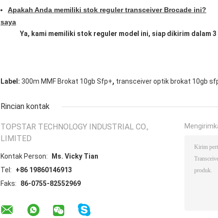
Apakah Anda memiliki stok reguler transceiver Brocade ini?
saya
Ya, kami memiliki stok reguler model ini, siap dikirim dalam 3 
,
Label:
300m MMF Brokat 10gb Sfp+
transceiver optik brokat 10gb sf
Rincian kontak
TOPSTAR TECHNOLOGY INDUSTRIAL CO.,
Mengirimk
LIMITED
Kontak Person:
Ms. Vicky Tian
Tel:
+86 19860146913
Faks:
86-0755-82552969