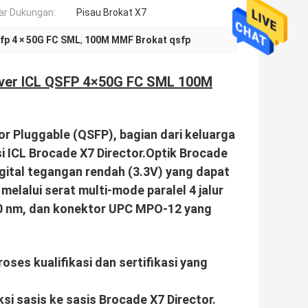
ar Dukungan:
Pisau Brokat X7
fp 4 × 50G FC SML
,
100M MMF Brokat qsfp
ver ICL QSFP 4×50G FC SML 100M
r Pluggable (QSFP), bagian dari keluarga
i ICL Brocade X7 Director.Optik Brocade
igital tegangan rendah (3.3V) yang dapat
melalui serat multi-mode paralel 4 jalur
0 nm, dan konektor UPC MPO-12 yang
oses kualifikasi dan sertifikasi yang
si sasis ke sasis Brocade X7 Director.