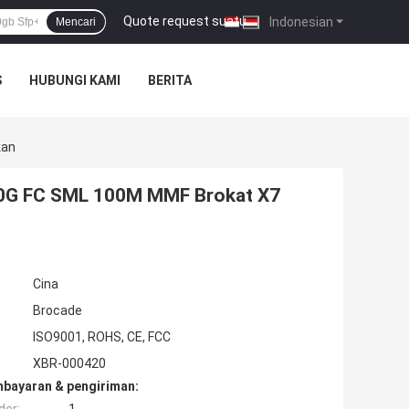
Quote request suatu
|
Indonesian
Mencari
S
HUBUNGI KAMI
BERITA
kan
50G FC SML 100M MMF Brokat X7
Cina
Brocade
ISO9001, ROHS, CE, FCC
XBR-000420
mbayaran & pengiriman: