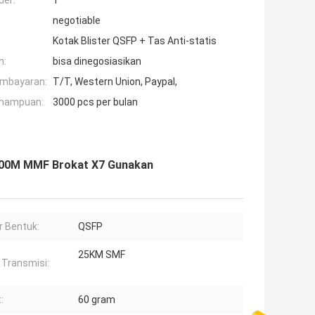
der:
1
negotiable
Kotak Blister QSFP + Tas Anti-statis
n:
bisa dinegosiasikan
embayaran:
T/T, Western Union, Paypal,
mampuan:
3000 pcs per bulan
100M MMF Brokat X7 Gunakan
r Bentuk:
QSFP
25KM SMF
 Transmisi:
:
60 gram