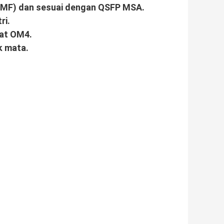
 (MMF) dan sesuai dengan QSFP MSA.
ri.
rat OM4.
k mata.