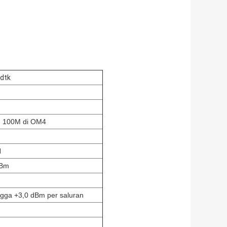
dtk
, 100M di OM4
N
dBm
ngga +3,0 dBm per saluran