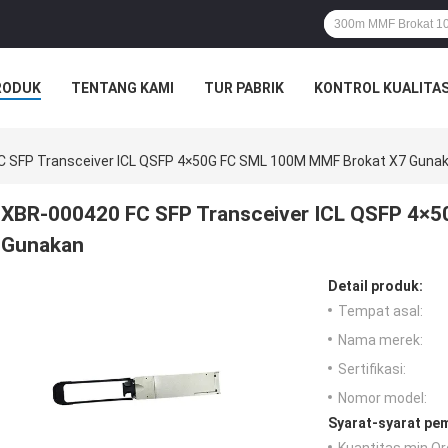
RODUK
TENTANG KAMI
TUR PABRIK
KONTROL KUALITA
 SFP Transceiver ICL QSFP 4×50G FC SML 100M MMF Brokat X7 Guna
XBR-000420 FC SFP Transceiver ICL QSFP 4×
Gunakan
Detail produk:
Tempat asal:
Nama merek:
Sertifikasi:
Nomor model:
Syarat-syarat pe