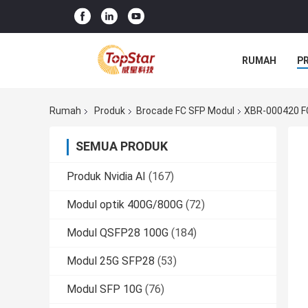
RUMAH
P
Rumah
Produk
Brocade FC SFP Modul
XBR-000420 FC
SEMUA PRODUK
Produk Nvidia AI
(167)
Modul optik 400G/800G
(72)
Modul QSFP28 100G
(184)
Modul 25G SFP28
(53)
Modul SFP 10G
(76)