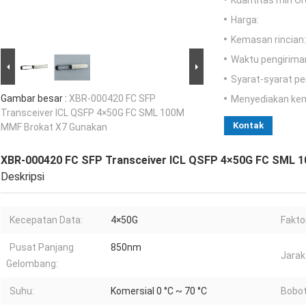
Kuantitas min Or
Harga:
Kemasan rincian:
Waktu pengirima
Syarat-syarat p
Gambar besar :
XBR-000420 FC SFP
Menyediakan ke
Transceiver ICL QSFP 4×50G FC SML 100M
Kontak
MMF Brokat X7 Gunakan
XBR-000420 FC SFP Transceiver ICL QSFP 4×50G FC SML 
Deskripsi
Kecepatan Data:
4×50G
Fakto
Pusat Panjang
850nm
Jarak
Gelombang:
Suhu:
Komersial 0 °C ~ 70 °C
Bobot