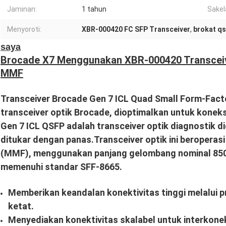
Jaminan:
1 tahun
Sakel
Menyoroti:
XBR-000420 FC SFP Transceiver
,
brokat qs
saya
Brocade X7 Menggunakan XBR-000420 Transcei
MMF
Transceiver Brocade Gen 7 ICL Quad Small Form-Facto
transceiver optik Brocade, dioptimalkan untuk koneks
Gen 7 ICL QSFP adalah transceiver optik diagnostik d
ditukar dengan panas.Transceiver optik ini beroperasi 
(MMF), menggunakan panjang gelombang nominal 85
memenuhi standar SFF-8665.
Memberikan keandalan konektivitas tinggi melalui pr
ketat.
Menyediakan konektivitas skalabel untuk interkonek