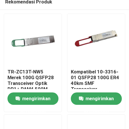
Rekomendasi Produk
TR-ZC13T-NW5
Kompatibel 10-3316-
Merek 100G QSFP28
01 QSFP28 100G ER4
Transceiver Optik
40km SMF
DR1+ PAM4 500M
Transceiver
Rumah
mengirimkan
mengirimkan
Produk
permintaan
permintaan
Tentang kami