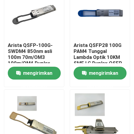
Tur Pabrik
Kontrol kualitas
Arista QSFP-100G-
Arista QSFP28 100G
SWDM4 850nm asli
PAM4 Tunggal
Hubungi kami
100m 70m/OM3
Lambda Optik 10KM
100m/OM4 Duplex
SMF LC Duplex QSFP-
MMF Transceiver
100G-LR
mengirimkan
mengirimkan
Berita
permintaan
permintaan
Produk Nvidia AI
Modul optik 400G/800G
Modul QSFP28 100G