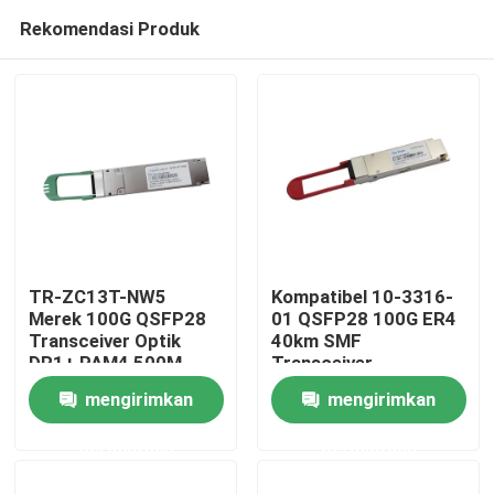
Rekomendasi Produk
TR-ZC13T-NW5
Kompatibel 10-3316-
Merek 100G QSFP28
01 QSFP28 100G ER4
Transceiver Optik
40km SMF
Rumah
DR1+ PAM4 500M
Transceiver
mengirimkan
mengirimkan
Produk
permintaan
permintaan
Tentang kami