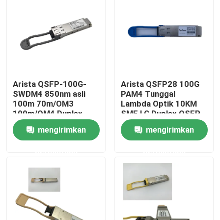
Tur Pabrik
Kontrol kualitas
Arista QSFP-100G-
Arista QSFP28 100G
Hubungi kami
SWDM4 850nm asli
PAM4 Tunggal
100m 70m/OM3
Lambda Optik 10KM
100m/OM4 Duplex
SMF LC Duplex QSFP-
Berita
MMF Transceiver
100G-LR
mengirimkan
mengirimkan
permintaan
permintaan
Produk Nvidia AI
Modul optik 400G/800G
Modul QSFP28 100G