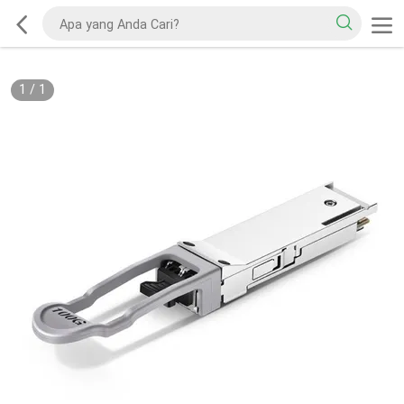
1
/
1