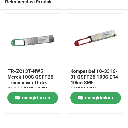
Rekomendasi Produk
TR-ZC13T-NW5
Kompatibel 10-3316-
Merek 100G QSFP28
01 QSFP28 100G ER4
Transceiver Optik
40km SMF
DR1+ PAM4 500M
Transceiver
Rumah
mengirimkan
mengirimkan
Produk
permintaan
permintaan
Tentang kami