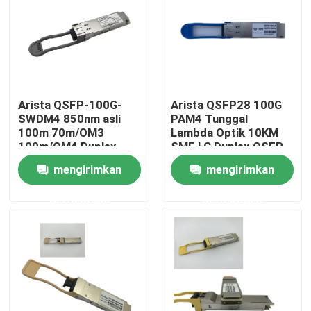
Tur Pabrik
Kontrol kualitas
Arista QSFP-100G-
Arista QSFP28 100G
SWDM4 850nm asli
PAM4 Tunggal
Hubungi kami
100m 70m/OM3
Lambda Optik 10KM
100m/OM4 Duplex
SMF LC Duplex QSFP-
MMF Transceiver
100G-LR
mengirimkan
mengirimkan
Berita
permintaan
permintaan
Produk Nvidia AI
Modul optik 400G/800G
Modul QSFP28 100G