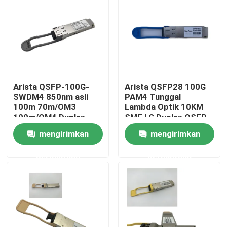
Tur Pabrik
Kontrol kualitas
Arista QSFP-100G-
Arista QSFP28 100G
Hubungi kami
SWDM4 850nm asli
PAM4 Tunggal
100m 70m/OM3
Lambda Optik 10KM
100m/OM4 Duplex
SMF LC Duplex QSFP-
Berita
MMF Transceiver
100G-LR
mengirimkan
mengirimkan
permintaan
permintaan
Produk Nvidia AI
Modul optik 400G/800G
Modul QSFP28 100G