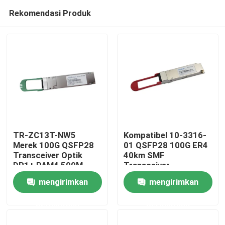
Rekomendasi Produk
TR-ZC13T-NW5
Kompatibel 10-3316-
Merek 100G QSFP28
01 QSFP28 100G ER4
Transceiver Optik
40km SMF
Rumah
DR1+ PAM4 500M
Transceiver
mengirimkan
mengirimkan
Produk
permintaan
permintaan
Tentang kami