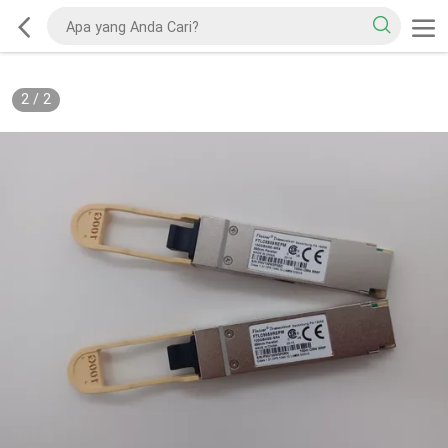
2
/
2