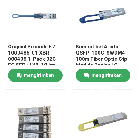
Tur Pabrik
Kontrol kualitas
Original Brocade 57-
Kompatibel Arista
1000486-01 XBR-
QSFP-100G-SWDM4
Hubungi kami
000438 1-Pack 32G
100m Fiber Optic Sfp
FC SFP+ LWL 10 km
Module Duplex LC
Optical Module
MMF
mengirimkan
mengirimkan
Berita
Transceiver untuk
Serat Brocade FC64-
permintaan
permintaan
48
Produk Nvidia AI
Modul optik 400G/800G
Modul QSFP28 100G