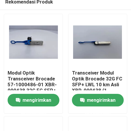
Rekomendasi Produk
Modul Optik
Transceiver Modul
Transceiver Brocade
Optik Brocade 32G FC
57-1000486-01 XBR-
SFP+ LWL 10 km Asli
000438 32G FC SFP+
XBR-000438 (1-
Rumah
LWL 10 km 1-kemasan
kemasan) untuk
mengirimkan
mengirimkan
Fiber Optic
Penggunaan Fiber
Transceivers
Optik Model FC64-48
Produk
permintaan
permintaan
Tentang kami