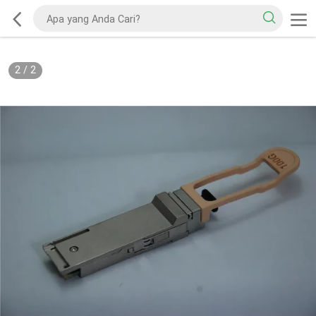
2
/
2