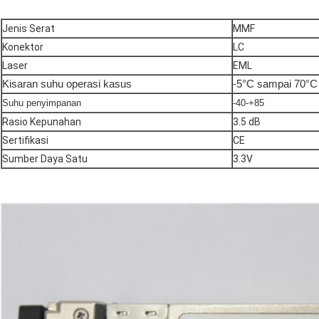
Jenis Serat
MMF
Konektor
LC
Laser
EML
Kisaran suhu operasi kasus
-5°C sampai 70°C
Suhu penyimpanan
-40-+85
Rasio Kepunahan
3.5 dB
Sertifikasi
CE
Sumber Daya Satu
3.3V