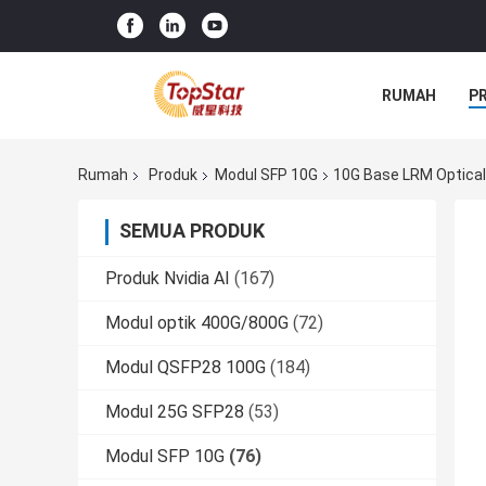
RUMAH
P
Rumah
Produk
Modul SFP 10G
10G Base LRM Optica
SEMUA PRODUK
Produk Nvidia AI
(167)
Modul optik 400G/800G
(72)
Modul QSFP28 100G
(184)
Modul 25G SFP28
(53)
Modul SFP 10G
(76)