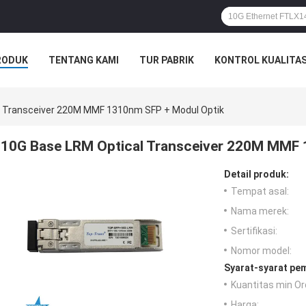
RODUK
TENTANG KAMI
TUR PABRIK
KONTROL KUALITA
l Transceiver 220M MMF 1310nm SFP + Modul Optik
10G Base LRM Optical Transceiver 220M MMF 
Detail produk:
Tempat asal:
Nama merek:
Sertifikasi:
Nomor model:
Syarat-syarat pe
Kuantitas min Or
Harga: