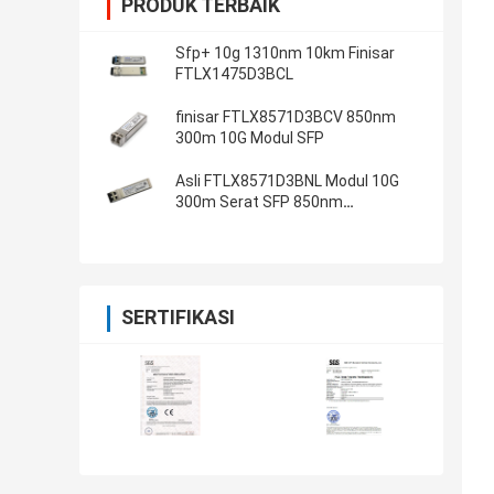
PRODUK TERBAIK
Sfp+ 10g 1310nm 10km Finisar
FTLX1475D3BCL
finisar FTLX8571D3BCV 850nm
300m 10G Modul SFP
Asli FTLX8571D3BNL Modul 10G
300m Serat SFP 850nm
Transceiver
SERTIFIKASI