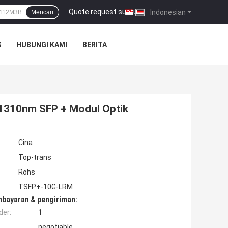
Quote request suatu
|
Indonesian
Mencari
S
HUBUNGI KAMI
BERITA
1310nm SFP + Modul Optik
Cina
Top-trans
Rohs
TSFP+-10G-LRM
mbayaran & pengiriman:
der:
1
negotiable