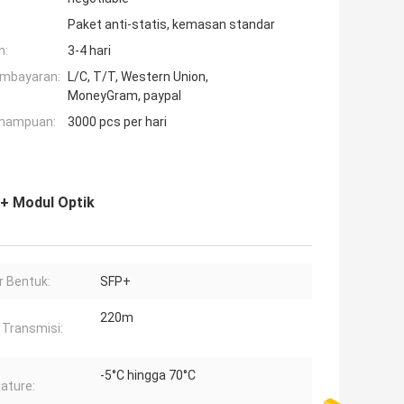
Paket anti-statis, kemasan standar
n:
3-4 hari
embayaran:
L/C, T/T, Western Union,
MoneyGram, paypal
mampuan:
3000 pcs per hari
+ Modul Optik
r Bentuk:
SFP+
220m
 Transmisi:
-5°C hingga 70°C
ature: