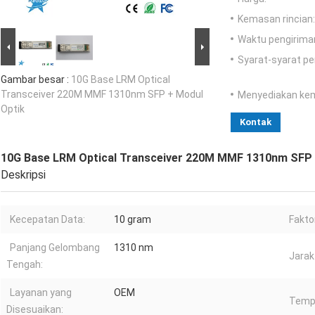
Kemasan rincian:
Waktu pengirima
Syarat-syarat p
Gambar besar :
10G Base LRM Optical
Transceiver 220M MMF 1310nm SFP + Modul
Menyediakan ke
Optik
Kontak
10G Base LRM Optical Transceiver 220M MMF 1310nm SFP 
Deskripsi
Kecepatan Data:
10 gram
Fakto
Panjang Gelombang
1310 nm
Jarak
Tengah:
Layanan yang
OEM
Temp
Disesuaikan: