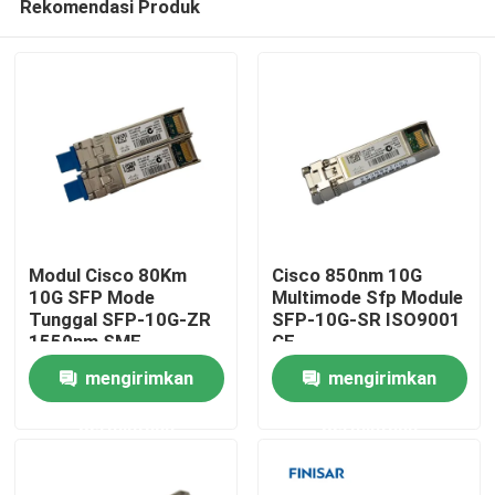
Rekomendasi Produk
Modul Cisco 80Km
Cisco 850nm 10G
10G SFP Mode
Multimode Sfp Module
Tunggal SFP-10G-ZR
SFP-10G-SR ISO9001
1550nm SMF
CE
Rumah
mengirimkan
mengirimkan
Produk
permintaan
permintaan
Tentang kami