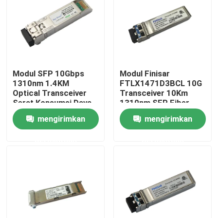
Tur Pabrik
Kontrol kualitas
Modul SFP 10Gbps
Modul Finisar
1310nm 1.4KM
FTLX1471D3BCL 10G
Hubungi kami
Optical Transceiver
Transceiver 10Km
Serat Konsumsi Daya
1310nm SFP Fiber
Rendah
mengirimkan
mengirimkan
Berita
permintaan
permintaan
Produk Nvidia AI
Modul optik 400G/800G
Modul QSFP28 100G