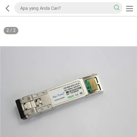
2
/
2