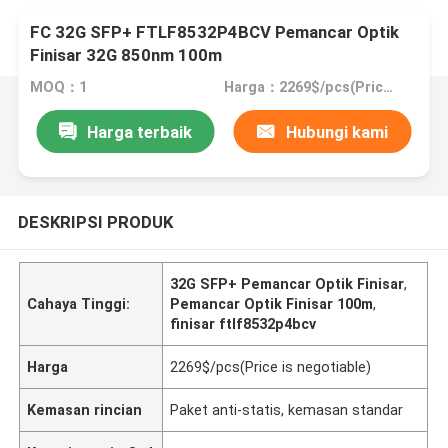
FC 32G SFP+ FTLF8532P4BCV Pemancar Optik
Finisar 32G 850nm 100m
MOQ：1
Harga：2269$/pcs(Price is negotiable)
Harga terbaik
Hubungi kami
DESKRIPSI PRODUK
32G SFP+ Pemancar Optik Finisar
,
Cahaya Tinggi:
Pemancar Optik Finisar 100m
,
finisar ftlf8532p4bcv
Harga
2269$/pcs(Price is negotiable)
Kemasan rincian
Paket anti-statis, kemasan standar