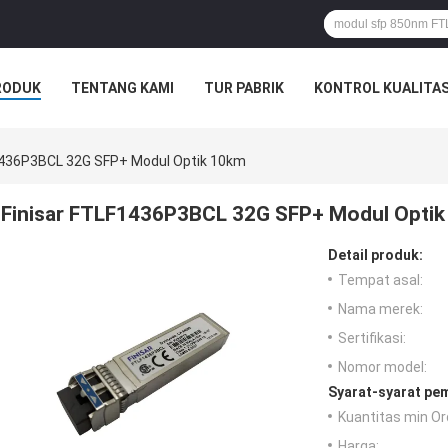
RODUK
TENTANG KAMI
TUR PABRIK
KONTROL KUALITA
1436P3BCL 32G SFP+ Modul Optik 10km
Finisar FTLF1436P3BCL 32G SFP+ Modul Opti
Detail produk:
Tempat asal:
Nama merek:
Sertifikasi:
Nomor model:
Syarat-syarat pe
Kuantitas min Or
Harga: