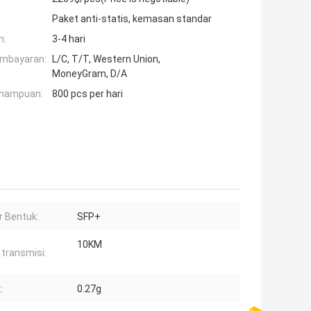
Paket anti-statis, kemasan standar
n:
3-4 hari
embayaran:
L/C, T/T, Western Union,
MoneyGram, D/A
mampuan:
800 pcs per hari
r Bentuk:
SFP+
10KM
 transmisi:
:
0.27g