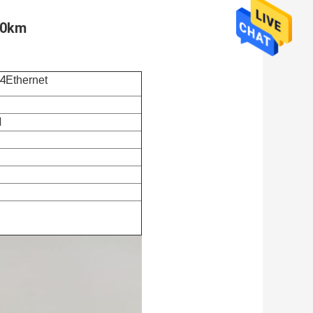
10km
4
Ethernet
N