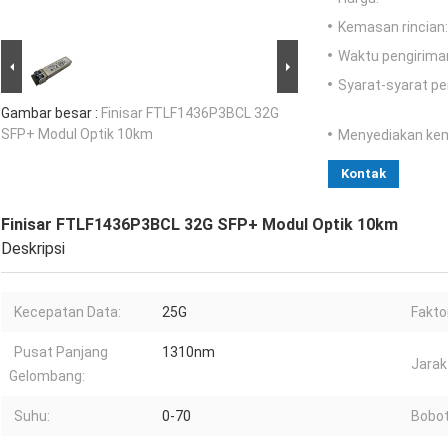
Kemasan rincian:
Waktu pengirima
Syarat-syarat p
Gambar besar :
Finisar FTLF1436P3BCL 32G
SFP+ Modul Optik 10km
Menyediakan ke
Kontak
Finisar FTLF1436P3BCL 32G SFP+ Modul Optik 10km
Deskripsi
Kecepatan Data:
25G
Fakto
Pusat Panjang
1310nm
Jarak
Gelombang:
Suhu:
0-70
Bobot