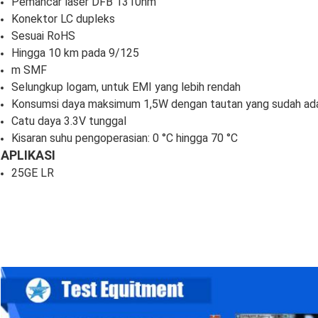
Pemancar laser DFB 1310nm
Konektor LC dupleks
Sesuai RoHS
Hingga 10 km pada 9/125
m SMF
Selungkup logam, untuk EMI yang lebih rendah
Konsumsi daya maksimum 1,5W dengan tautan yang sudah ad
Catu daya 3.3V tunggal
Kisaran suhu pengoperasian: 0 °C hingga 70 °C
APLIKASI
25GE LR