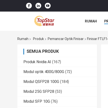
RUMAH
P
Rumah
Produk
Pemancar Optik Finisar
Finisar FTLF
SEMUA PRODUK
Produk Nvidia AI
(167)
Modul optik 400G/800G
(72)
Modul QSFP28 100G
(184)
Modul 25G SFP28
(53)
Modul SFP 10G
(76)