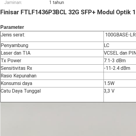
Jaminan:
1 tahun
Finisar FTLF1436P3BCL 32G SFP+ Modul Optik 
Parameter
Jenis serat:
100GBASE-LR
Penyambung
LC
Laser dan TIA
VCSEL dan PI
Tx Power
7.1-3 dBm
Sensitivitas Rx
-11-2.4 dBm
Rasio Kepunahan
Konsumsi daya
1.5W
Catu Daya Tunggal
3,3 V