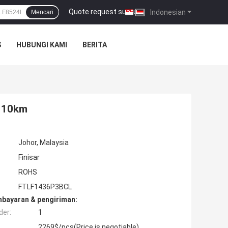
Quote request suatu
|
Indonesian
Mencari
S
HUBUNGI KAMI
BERITA
k 10km
Johor, Malaysia
Finisar
ROHS
FTLF1436P3BCL
mbayaran & pengiriman:
der:
1
2269$/pcs(Price is negotiable)