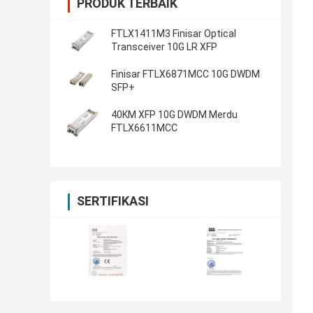
PRODUK TERBAIK
FTLX1411M3 Finisar Optical
Transceiver 10G LR XFP
Finisar FTLX6871MCC 10G DWDM
SFP+
40KM XFP 10G DWDM Merdu
FTLX6611MCC
SERTIFIKASI