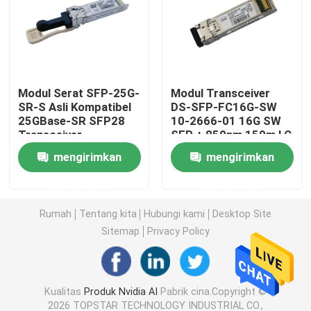
Modul 25G SFP28
Modul SFP 10G
Modul Serat SFP-25G-
Modul Transceiver
SR-S Asli Kompatibel
DS-SFP-FC16G-SW
25GBase-SR SFP28
10-2666-01 16G SW
Pemancar Optik Finisar
Transceiver
SFP + 850nm 150m LC
MMF asli
mengirimkan
mengirimkan
Kartu Adaptor Jaringan
permintaan
permintaan
Brocade FC SFP Modul
Rumah
Tentang kita
Hubungi kami
Desktop Site
Sitemap
Privacy Policy
Sakelar SAN Brokat
Kualitas
Produk Nvidia AI
Pabrik cina.Copyright ©
Lisensi POD Brokat
2026 TOPSTAR TECHNOLOGY INDUSTRIAL CO.,