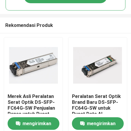
Rekomendasi Produk
Rumah
Merek Asli Peralatan
Peralatan Serat Optik
Serat Optik DS-SFP-
Brand Baru DS-SFP-
FC64G-SW Penjualan
FC64G-SW untuk
Produk
Panas untuk Pusat
Pusat Data AI
Data AI
mengirimkan
mengirimkan
Tentang kami