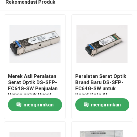
Rekomendasi Produk
Merek Asli Peralatan
Peralatan Serat Optik
Serat Optik DS-SFP-
Brand Baru DS-SFP-
FC64G-SW Penjualan
FC64G-SW untuk
Panas untuk Pusat
Pusat Data AI
Rumah
Data AI
mengirimkan
mengirimkan
Produk
permintaan
permintaan
Tentang kami