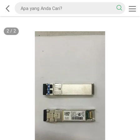
2
/
2