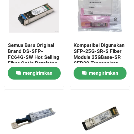
Tur Pabrik
Kontrol kualitas
Semua Baru Original
Kompatibel Digunakan
Brand DS-SFP-
SFP-25G-SR-S Fiber
Hubungi kami
FC64G-SW Hot Selling
Module 25GBase-SR
Fiber Optic Peralatan
SFP28 Transceiver
untuk AI Data Center
mengirimkan
mengirimkan
Berita
permintaan
permintaan
Produk Nvidia AI
Modul optik 400G/800G
Modul QSFP28 100G