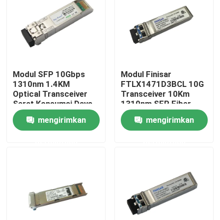
Tur Pabrik
Kontrol kualitas
Modul SFP 10Gbps
Modul Finisar
1310nm 1.4KM
FTLX1471D3BCL 10G
Hubungi kami
Optical Transceiver
Transceiver 10Km
Serat Konsumsi Daya
1310nm SFP Fiber
Rendah
mengirimkan
mengirimkan
Berita
permintaan
permintaan
Produk Nvidia AI
Modul optik 400G/800G
Modul QSFP28 100G