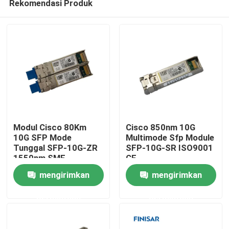
Rekomendasi Produk
Modul Cisco 80Km
Cisco 850nm 10G
10G SFP Mode
Multimode Sfp Module
Tunggal SFP-10G-ZR
SFP-10G-SR ISO9001
1550nm SMF
CE
Rumah
mengirimkan
mengirimkan
Produk
permintaan
permintaan
Tentang kami