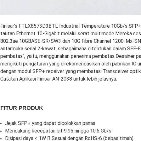
Finisar's FTLX8573D3BTL Industrial Temperature 10Gb/s SFP+ 
tautan Ethernet 10-Gigabit melalui serat multimode.Mereka se
802.3ae 10GBASE-SR/SW3 dan 10G Fibre Channel 1200-Mx-SN-I4 .
antarmuka serial 2-kawat, sebagaimana ditentukan dalam SFF
pembatas", yaitu, menggunakan penerima pembatas.Desainer p
mengikuti pengaturan yang direkomendasikan oleh pabrikan IC
dengan modul SFP+ receiver yang membatasi.Transceiver opti
Catatan Aplikasi Finisar AN-2038 untuk lebih jelasnya.
FITUR PRODUK
Jejak SFP+ yang dapat dicolokkan panas
Mendukung kecepatan bit 9,95 hingga 10,5 Gb/s
Disipasi daya < 1W  Sesuai dengan RoHS-6 (bebas timah)