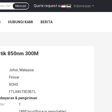
Quote request suatu
|
Indonesian
Mencari
S
HUBUNGI KAMI
BERITA
ptik 850nm 300M
Johor, Malaysia
Finisar
ROHS
FTLX8573D3BTL
mbayaran & pengiriman:
der:
1
189$/pcs(Price is negotiable)