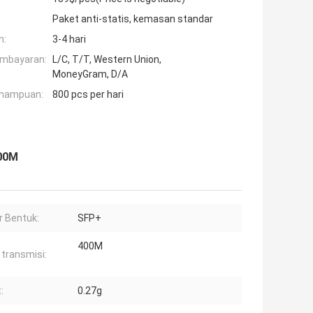
Paket anti-statis, kemasan standar
n:
3-4 hari
embayaran:
L/C, T/T, Western Union,
MoneyGram, D/A
mampuan:
800 pcs per hari
300M
r Bentuk:
SFP+
400M
 transmisi:
:
0.27g