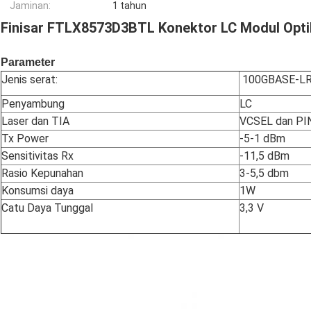
Jaminan:
1 tahun
Finisar FTLX8573D3BTL Konektor LC Modul Opt
Parameter
Jenis serat:
100GBASE-L
Penyambung
LC
Laser dan TIA
VCSEL dan PI
Tx Power
-5-1 dBm
Sensitivitas Rx
-11,5 dBm
Rasio Kepunahan
3-5,5 dbm
Konsumsi daya
1W
Catu Daya Tunggal
3,3 V