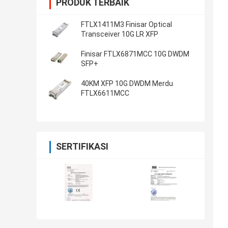
PRODUK TERBAIK
FTLX1411M3 Finisar Optical
Transceiver 10G LR XFP
Finisar FTLX6871MCC 10G DWDM
SFP+
40KM XFP 10G DWDM Merdu
FTLX6611MCC
SERTIFIKASI