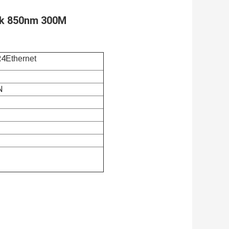
ik 850nm 300M
R4
Ethernet
N