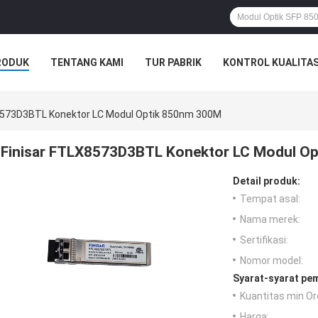
RODUK
TENTANG KAMI
TUR PABRIK
KONTROL KUALITA
8573D3BTL Konektor LC Modul Optik 850nm 300M
Finisar FTLX8573D3BTL Konektor LC Modul O
Detail produk:
Tempat asal:
Nama merek:
Sertifikasi:
Nomor model:
Syarat-syarat pe
Kuantitas min Or
Harga: