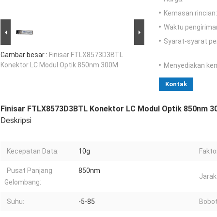
Kemasan rincian:
Waktu pengirima
Syarat-syarat p
Gambar besar :
Finisar FTLX8573D3BTL
Konektor LC Modul Optik 850nm 300M
Menyediakan ke
Kontak
Finisar FTLX8573D3BTL Konektor LC Modul Optik 850nm 
Deskripsi
Kecepatan Data:
10g
Fakto
Pusat Panjang
850nm
Jarak
Gelombang:
Suhu:
-5-85
Bobot