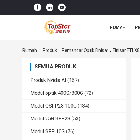
RUMAH
P
Rumah
Produk
Pemancar Optik Finisar
Finisar FTLX
SEMUA PRODUK
Produk Nvidia AI
(167)
Modul optik 400G/800G
(72)
Modul QSFP28 100G
(184)
Modul 25G SFP28
(53)
Modul SFP 10G
(76)