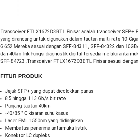
Transceiver FTLX1672D3BTL Finisar adalah transceiver SFP+ P
yang dirancang untuk digunakan dalam tautan multi-rate 10-Gig
G.652.Mereka sesuai dengan SFF-84311 , SFF-84322 dan 10GBA
dari 40km link.Fungsi diagnostik digital tersedia melalui antar
SFF-84723 .Transceiver FTLX1672D3BTL Finisar sesuai dengan
FITUR PRODUK
Jejak SFP+ yang dapat dicolokkan panas
8.5 hingga 11.3 Gb/s bit rate
Panjang tautan 40km
-40/85 ° C kisaran suhu kasus
Laser EML 1550nm yang didinginkan
Membatasi penerima antarmuka listrik
Konektor LC dupleks