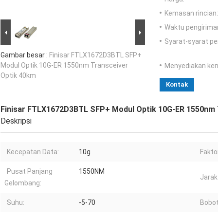
Kemasan rincian:
Waktu pengirima
Syarat-syarat p
Gambar besar :
Finisar FTLX1672D3BTL SFP+
Modul Optik 10G-ER 1550nm Transceiver
Menyediakan ke
Optik 40km
Kontak
Finisar FTLX1672D3BTL SFP+ Modul Optik 10G-ER 1550nm 
Deskripsi
Kecepatan Data:
10g
Fakto
Pusat Panjang
1550NM
Jarak
Gelombang:
Suhu:
-5-70
Bobot