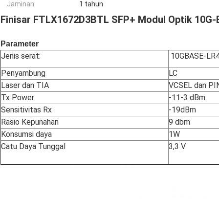
Jaminan:
1 tahun
Finisar FTLX1672D3BTL SFP+ Modul Optik 10G-
Parameter
Jenis serat:
10GBASE-LR
Penyambung
LC
Laser dan TIA
VCSEL dan PI
Tx Power
-11-3 dBm
Sensitivitas Rx
-19dBm
Rasio Kepunahan
9 dbm
Konsumsi daya
1W
Catu Daya Tunggal
3,3 V