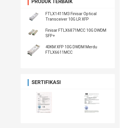
PRODUK TERBAIK
FTLX1411M3 Finisar Optical
Transceiver 10G LR XFP
Finisar FTLX6871MCC 10G DWDM
SFP+
40KM XFP 10G DWDM Merdu
FTLX6611MCC
SERTIFIKASI