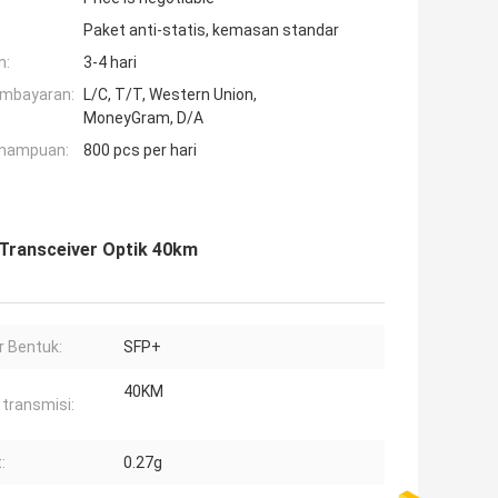
Paket anti-statis, kemasan standar
n:
3-4 hari
embayaran:
L/C, T/T, Western Union,
MoneyGram, D/A
mampuan:
800 pcs per hari
Transceiver Optik 40km
r Bentuk:
SFP+
40KM
 transmisi:
:
0.27g