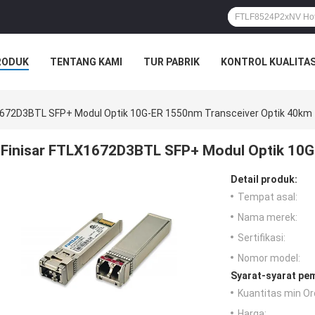
RODUK
TENTANG KAMI
TUR PABRIK
KONTROL KUALITA
1672D3BTL SFP+ Modul Optik 10G-ER 1550nm Transceiver Optik 40km
Finisar FTLX1672D3BTL SFP+ Modul Optik 10G
Detail produk:
Tempat asal:
Nama merek:
Sertifikasi:
Nomor model:
Syarat-syarat pe
Kuantitas min Or
Harga: