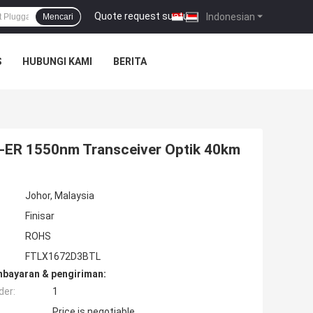
Quote request suatu
|
Indonesian
Mencari
S
HUBUNGI KAMI
BERITA
-ER 1550nm Transceiver Optik 40km
Johor, Malaysia
Finisar
ROHS
FTLX1672D3BTL
mbayaran & pengiriman:
der:
1
Price is negotiable