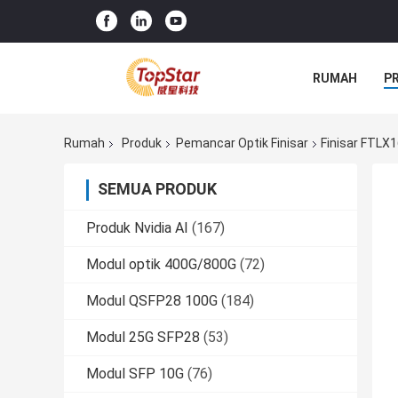
RUMAH
P
Rumah
Produk
Pemancar Optik Finisar
Finisar FTLX
SEMUA PRODUK
Produk Nvidia AI
(167)
Modul optik 400G/800G
(72)
Modul QSFP28 100G
(184)
Modul 25G SFP28
(53)
Modul SFP 10G
(76)