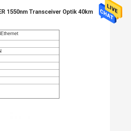
ER 1550nm Transceiver Optik 40km
4
Ethernet
N