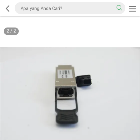
2
/
2