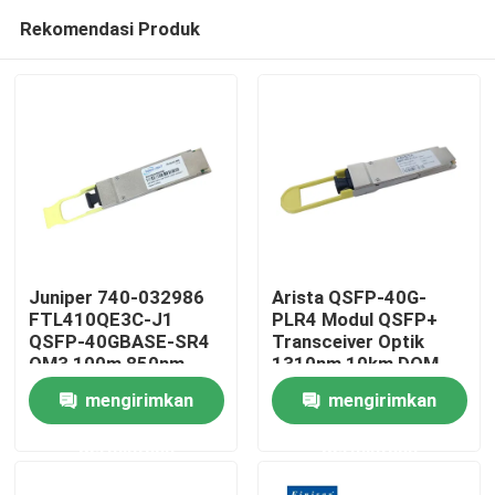
Rekomendasi Produk
Juniper 740-032986
Arista QSFP-40G-
FTL410QE3C-J1
PLR4 Modul QSFP+
QSFP-40GBASE-SR4
Transceiver Optik
Rumah
OM3 100m 850nm
1310nm 10km DOM
Finisar Fiber Optic
MTP/MPO-12 SMF
mengirimkan
mengirimkan
Equipment
Produk
permintaan
permintaan
Tentang kami