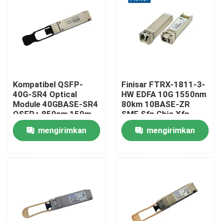
Tur Pabrik
Kontrol kualitas
Kompatibel QSFP-
Finisar FTRX-1811-3-
Hubungi kami
40G-SR4 Optical
HW EDFA 10G 1550nm
Module 40GBASE-SR4
80km 10BASE-ZR
QSFP+ 850nm 150m
SMF Sfp Gbic Xfp
Berita
MTP/MPO
Qsfp
mengirimkan
mengirimkan
Transceiver
permintaan
permintaan
Produk Nvidia AI
Modul optik 400G/800G
Modul QSFP28 100G