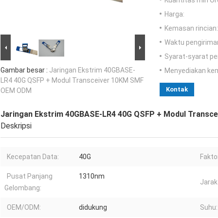
Kuantitas min Or
Harga:
Kemasan rincian:
Waktu pengirima
Syarat-syarat p
Gambar besar :
Jaringan Ekstrim 40GBASE-
Menyediakan ke
LR4 40G QSFP + Modul Transceiver 10KM SMF
Kontak
OEM ODM
Jaringan Ekstrim 40GBASE-LR4 40G QSFP + Modul Trans
Deskripsi
Kecepatan Data:
40G
Fakto
Pusat Panjang
1310nm
Jarak
Gelombang:
OEM/ODM:
didukung
Suhu: