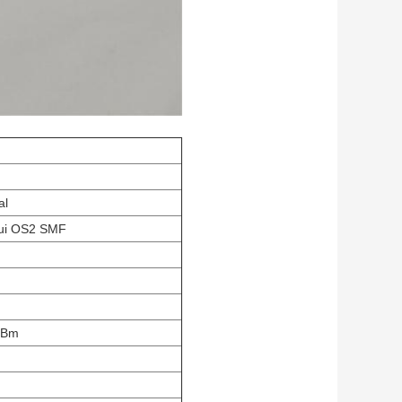
al
ui OS2 SMF
m
 dBm