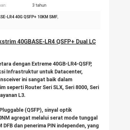
an:
3 tahun
SE-LR4 40G QSFP+ 10KM SMF
,
Ekstrim 40GBASE-LR4 QSFP+ Dual LC
etara dengan Extreme 40GB-LR4-QSFP,
 Infrastruktur untuk Datacenter,
sceiver ini sangat baik dalam
m seperti Router Seri SLX, Seri 8000, Seri
 layanan L3.
Pluggable (QSFP), sinyal optik
NM agregat melalui serat mode tunggal
DM DFB dan penerima PIN independen, yang