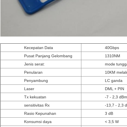
Kecepatan Data
40Gbps
Pusat Panjang Gelombang
1310NM
Jenis serat:
mode tungg
Penularan
10KM melal
Penyambung
LC ganda
Laser
DML + PIN
Tx kekuatan
-7 - 2,3 dB
sensitivitas Rx
-13,7 - 2,3
Rasio Kepunahan
3 dB
Konsumsi daya
< 3,5 W