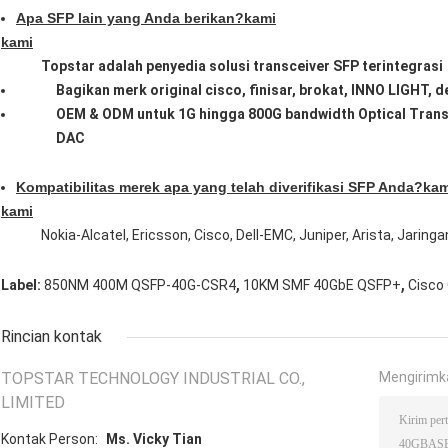
Apa SFP lain yang Anda berikan?
kami
kami
Topstar adalah penyedia solusi transceiver SFP terintegrasi
Bagikan merk original cisco, finisar, brokat, lNNO LIGHT, d
OEM & ODM untuk 1G hingga 800G bandwidth Optical Trans
DAC
Kompatibilitas merek apa yang telah diverifikasi SFP Anda?
kam
kami
Nokia-Alcatel, Ericsson, Cisco, Dell-EMC, Juniper, Arista, Jari
,
,
Label:
850NM 400M QSFP-40G-CSR4
10KM SMF 40GbE QSFP+
Cisco
Rincian kontak
TOPSTAR TECHNOLOGY INDUSTRIAL CO.,
Mengirimk
LIMITED
Kontak Person:
Ms. Vicky Tian