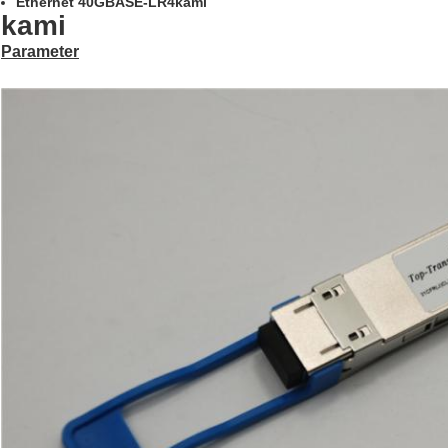
Ethernet 40GBASE-LR4
kami
kami
Parameter