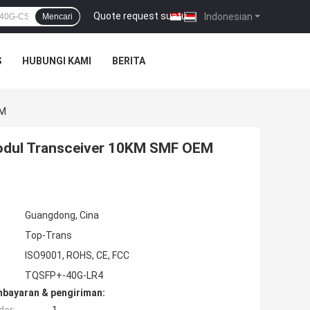
Quote request suatu
|
Indonesian
Mencari
S
HUBUNGI KAMI
BERITA
DM
odul Transceiver 10KM SMF OEM
Guangdong, Cina
Top-Trans
ISO9001, ROHS, CE, FCC
TQSFP+-40G-LR4
mbayaran & pengiriman: