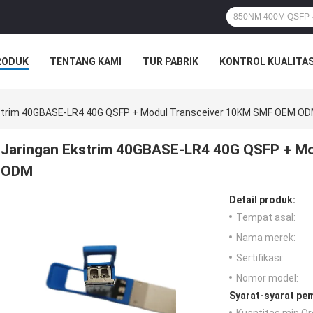
RODUK
TENTANG KAMI
TUR PABRIK
KONTROL KUALITA
strim 40GBASE-LR4 40G QSFP + Modul Transceiver 10KM SMF OEM O
Jaringan Ekstrim 40GBASE-LR4 40G QSFP + M
ODM
Detail produk:
Tempat asal:
Nama merek:
Sertifikasi:
Nomor model:
Syarat-syarat pe