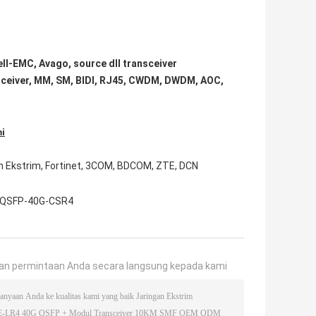
ell-EMC, Avago, source dll transceiver
ceiver, MM, SM, BIDI, RJ45, CWDM, DWDM, AOC,
i
ngan Ekstrim, Fortinet, 3COM, BDCOM, ZTE, DCN
 QSFP-40G-CSR4
an permintaan Anda secara langsung kepada kami