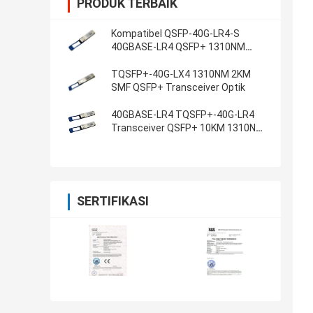
PRODUK TERBAIK
Kompatibel QSFP-40G-LR4-S
40GBASE-LR4 QSFP+ 1310NM
10KM SMF Duplex LC
TQSFP+-40G-LX4 1310NM 2KM
SMF QSFP+ Transceiver Optik
40GBASE-LR4 TQSFP+-40G-LR4
Transceiver QSFP+ 10KM 1310NM
Dual LC
SERTIFIKASI