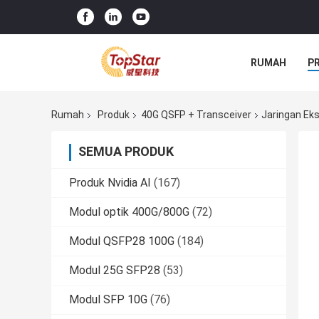
RUMAH
P
Rumah
Produk
40G QSFP + Transceiver
Jaringan Ek
SEMUA PRODUK
Produk Nvidia AI
(167)
Modul optik 400G/800G
(72)
Modul QSFP28 100G
(184)
Modul 25G SFP28
(53)
Modul SFP 10G
(76)