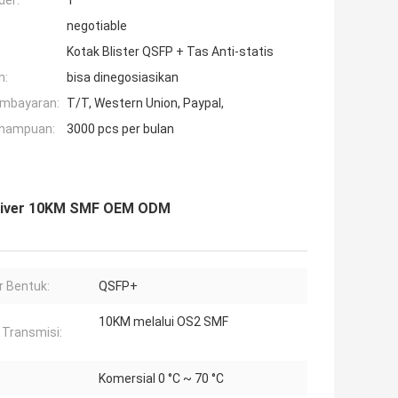
der:
1
negotiable
Kotak Blister QSFP + Tas Anti-statis
n:
bisa dinegosiasikan
embayaran:
T/T, Western Union, Paypal,
mampuan:
3000 pcs per bulan
ceiver 10KM SMF OEM ODM
r Bentuk:
QSFP+
10KM melalui OS2 SMF
 Transmisi:
Komersial 0 °C ~ 70 °C