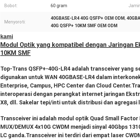
Bobot:
60 gram
Jamin
40GBASE-LR4 40G QSFP+ OEM ODM
,
40GBA
Menyoroti:
40G QSFP+ 10KM SMF OEM ODM
kami
Modul Optik yang kompatibel dengan Jaringan 
10KM SMF
Top-Trans QSFP+-40G-LR4 adalah transceiver yang s
digunakan untuk WAN 40GBASE-LR4 dalam interkoneksi
Enterprise, Campus, HPC Center dan Cloud Center.Tran
interoperasi dengan perangkat internet jaringan Ekstri
X8, dll. Sakelar tepi/inti untuk distribusi dan agregasi
Transceiver ini adalah modul optik Quad Small Factor 
MUX/DEMUX 4x10G CWDM menjadi sinyal 40Gbps 1310
LC ganda.Transceiver ini terdiri dari empat laser CW