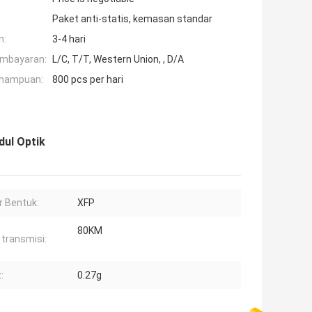
Paket anti-statis, kemasan standar
n:
3-4 hari
embayaran:
L/C, T/T, Western Union, , D/A
mampuan:
800 pcs per hari
ul Optik
r Bentuk:
XFP
80KM
 transmisi:
:
0.27g