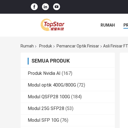
RUMAH
P
Rumah
Produk
Pemancar Optik Finisar
Asli Finisar
SEMUA PRODUK
Produk Nvidia AI
(167)
Modul optik 400G/800G
(72)
Modul QSFP28 100G
(184)
Modul 25G SFP28
(53)
Modul SFP 10G
(76)