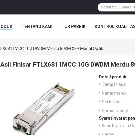
RODUK
TENTANG KAMI
TUR PABRIK
KONTROL KUALITA
 FTLX6811MCC 10G DWDM Merdu 80KM XFP Modul Optik
Asli Finisar FTLX6811MCC 10G DWDM Merdu 8
Detail produk:
Tempat asal:
Nama merek:
Sertifikasi:
Nomor model:
Syarat-syarat pe
Kuantitas min Or
Harga: