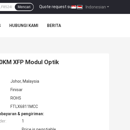
Quote request suatu
|
Indonesian
Mencari
S
HUBUNGI KAMI
BERITA
0KM XFP Modul Optik
Johor, Malaysia
Finisar
ROHS
FTLX6811MCC
mbayaran & pengiriman:
der:
1
Price is negotiable