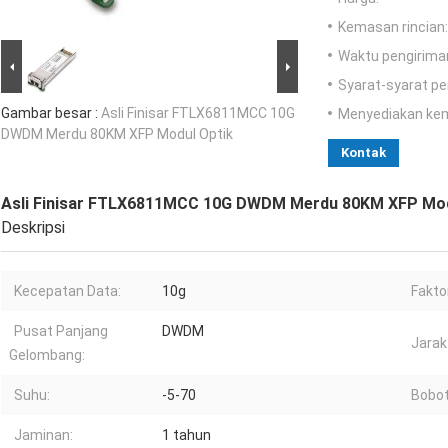
Kemasan rincian:
Waktu pengirima
Syarat-syarat p
Gambar besar :
Asli Finisar FTLX6811MCC 10G
Menyediakan ke
DWDM Merdu 80KM XFP Modul Optik
Kontak
Asli Finisar FTLX6811MCC 10G DWDM Merdu 80KM XFP Mod
Deskripsi
Kecepatan Data:
10g
Fakto
Pusat Panjang
DWDM
Jarak
Gelombang:
Suhu:
-5-70
Bobot
Jaminan:
1 tahun