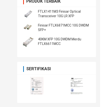
PRODUK TERBAIK
FTLX1411M3 Finisar Optical
Transceiver 10G LR XFP
Finisar FTLX6871MCC 10G DWDM
SFP+
40KM XFP 10G DWDM Merdu
FTLX6611MCC
SERTIFIKASI