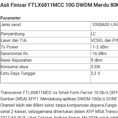
Asli Finisar FTLX6811MCC 10G DWDM Merdu 80
Parameter
Jenis serat:
10GBASE-LR
Penyambung
LC
Laser dan TIA
VCSEL dan PI
Tx Power
-1-2 dBm
Sensitivitas Rx
-16 dBm
Rasio Kepunahan
9 dbm
Konsumsi daya
3.5W
Catu Daya Tunggal
3,3 V
Transceiver FTLX6811MCC-xx Small Form Factor 10 Gb/s (XFP) F
Sumber (MSA) XFP1 .Mendukung aplikasi DWDM 10Gb/s SONET/SD
Channel lebih dari 80km serat tanpa kompensasi dispersi.Fungsi 
serial 2-kawat, sebagaimana ditentukan dalam XFP MSA.Transc
2011/65/EU3 .Lihat Catatan Aplikasi Finisar AN-2038 untuk lebi