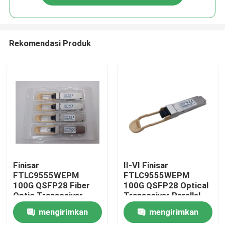
Rekomendasi Produk
Rumah
Finisar
II-VI Finisar
FTLC9555WEPM
FTLC9555WEPM
100G QSFP28 Fiber
100G QSFP28 Optical
Produk
Optic Transceiver
Transceiver Parallel
100M MMF CPRI
MMF 100M CPRI Hot
mengirimkan
mengirimkan
100Gb Ethernet Wired
Pluggable Port DC 5V
Tentang kami