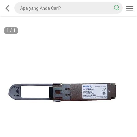
1
/
1