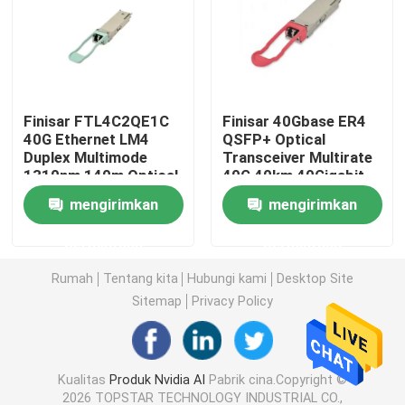
Modul 25G SFP28
Modul SFP 10G
Finisar FTL4C2QE1C
Finisar 40Gbase ER4
40G Ethernet LM4
QSFP+ Optical
Duplex Multimode
Transceiver Multirate
Pemancar Optik Finisar
1310nm 140m Optical
40G 40km 40Gigabit
Transceiver Hot
Ethernet Link
mengirimkan
mengirimkan
Pluggable Port DC
40GBASE-ER4 Hot
Kartu Adaptor Jaringan
Fiber Optic Equipment
Pluggable LC
permintaan
permintaan
Connector
Brocade FC SFP Modul
Rumah
Tentang kita
Hubungi kami
Desktop Site
Sitemap
Privacy Policy
Sakelar SAN Brokat
Kualitas
Produk Nvidia AI
Pabrik cina.Copyright ©
Lisensi POD Brokat
2026 TOPSTAR TECHNOLOGY INDUSTRIAL CO.,