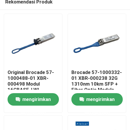
Rekomendasi Produk
Original Brocade 57-
Brocade 57-1000332-
1000488-01 XBR-
01 XBR-000238 32G
000498 Modul
1310nm 10km SFP +
16GBASE-LWL
Fiber Optic Module
Rumah
16Gbps Aman 10km
Dengan Konektor FC
mengirimkan
mengirimkan
1310nm SMF Fiber
Optic Peralatan
Produk
permintaan
permintaan
Tentang kami