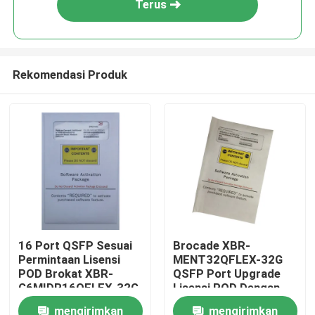
Terus
Rekomendasi Produk
Rumah
16 Port QSFP Sesuai
Brocade XBR-
Permintaan Lisensi
MENT32QFLEX-32G
Produk
POD Brokat XBR-
QSFP Port Upgrade
G6MIDR16QFLEX-32G
Lisensi POD Dengan
8x32G SWL QSFP
mengirimkan
mengirimkan
Tentang kami