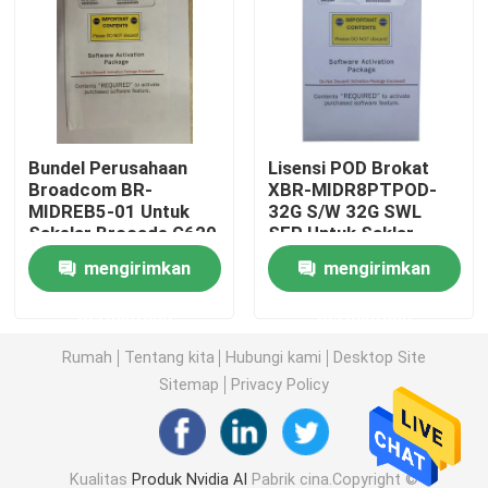
Modul 25G SFP28
Modul SFP 10G
Bundel Perusahaan
Lisensi POD Brokat
Broadcom BR-
XBR-MIDR8PTPOD-
Pemancar Optik Finisar
MIDREB5-01 Untuk
32G S/W 32G SWL
Sakelar Brocade G620
SFP Untuk Saklar
G720
Kartu Adaptor Jaringan
mengirimkan
mengirimkan
permintaan
permintaan
Brocade FC SFP Modul
Rumah
Tentang kita
Hubungi kami
Desktop Site
Sitemap
Privacy Policy
Sakelar SAN Brokat
Lisensi POD Brokat
Kualitas
Produk Nvidia AI
Pabrik cina.Copyright ©