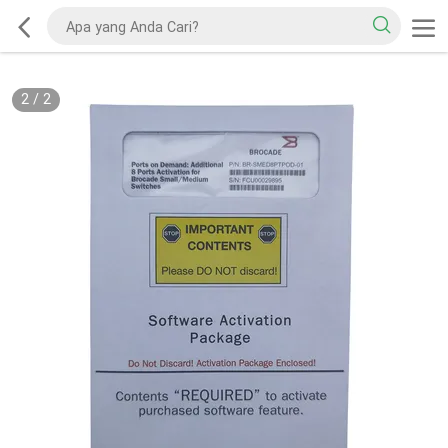
2
/
2