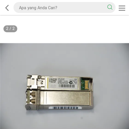
2
/
2