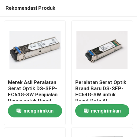
Rekomendasi Produk
Merek Asli Peralatan
Peralatan Serat Optik
Serat Optik DS-SFP-
Brand Baru DS-SFP-
FC64G-SW Penjualan
FC64G-SW untuk
Rumah
Panas untuk Pusat
Pusat Data AI
Data AI
mengirimkan
mengirimkan
Produk
permintaan
permintaan
Tentang kami