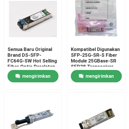
Tur Pabrik
Kontrol kualitas
Semua Baru Original
Kompatibel Digunakan
Hubungi kami
Brand DS-SFP-
SFP-25G-SR-S Fiber
FC64G-SW Hot Selling
Module 25GBase-SR
Fiber Optic Peralatan
SFP28 Transceiver
Berita
untuk AI Data Center
mengirimkan
mengirimkan
permintaan
permintaan
Produk Nvidia AI
Modul optik 400G/800G
Modul QSFP28 100G